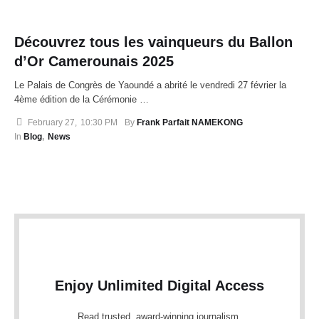
Découvrez tous les vainqueurs du Ballon
d’Or Camerounais 2025
Le Palais de Congrès de Yaoundé a abrité le vendredi 27 février la
4ème édition de la Cérémonie …
February 27
,
10:30 PM
By 
Frank Parfait NAMEKONG
In 
Blog
,
News
Enjoy Unlimited Digital Access
Read trusted, award-winning journalism.