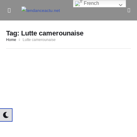
French
Informe Pour Bâtir / Inform To Build
Tag:
Lutte camerounaise
Home
Lutte camerounaise