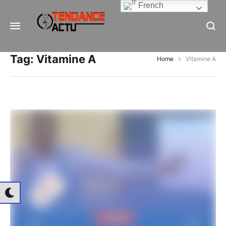
French
Informe Pour Bâtir / Inform To Build
Tag:
Vitamine A
Home
Vitamine A