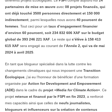
différents projets Écologiques. Le
FSPI
compte aujourd’hui
14
partenaires de mise en œuvre
avec
08 projets financés, qui
ont déjà touché 3500 personnes directement et 150 000
indirectement
, parmi lesquelles nous avons
40 pourcent de
femmes
. Tout ceci pour un
taux d’engagement financier
d’environ 60 pourcent, soit 234 832 606 XAF sur le budget
global de 393 246 221 XAF
. Le reste qui
s’élève à 158 413
615 XAF
sera engagé au courant de
l’Année 2, qui va de mai
2024 à avril 2025
.
En tant que blogueur spécialisé dans la lutte contre les
changements climatiques qui nous imposent une
Transition
Écologique
, j’ai eu l’honneur de bénéficier d’une formation
organisée par
Action for Development and Empowerment
(ADE)
dans le cadre du
projet «
Media for Climate Action
»
. Ce
projet
retenue et financé par le FSPI en fin 2023
, a renforcé
mes capacités ainsi que celles de
neufs journalistes,
blogueurs et influenceurs sur la création de contenus