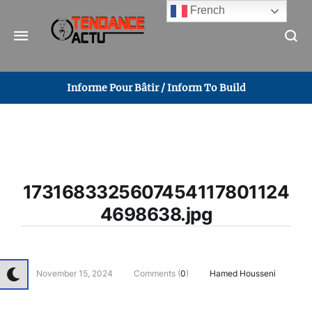
French
Informe Pour Bâtir / Inform To Build
1731683325607454117801124
4698638.jpg
November 15, 2024
Comments (
0
)
Hamed Housseni