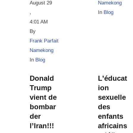
August 29
Namekong
,
In 
Blog
4:01 AM
By 
Frank Parfait 
Namekong
In 
Blog
Donald
L’éducat
Trump
ion
vient de
sexuelle
bombar
des
der
enfants
l’Iran!!!
africains