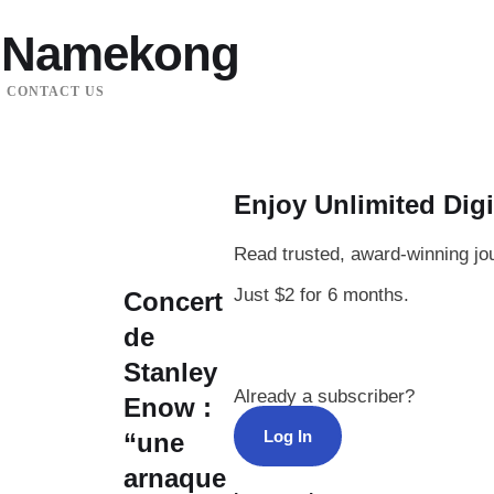
t Namekong
CONTACT US
Enjoy Unlimited Digi
Read trusted, award-winning jo
Just $2 for 6 months.
Concert
de
Stanley
Already a subscriber?
Enow :
Log In
“une
arnaque