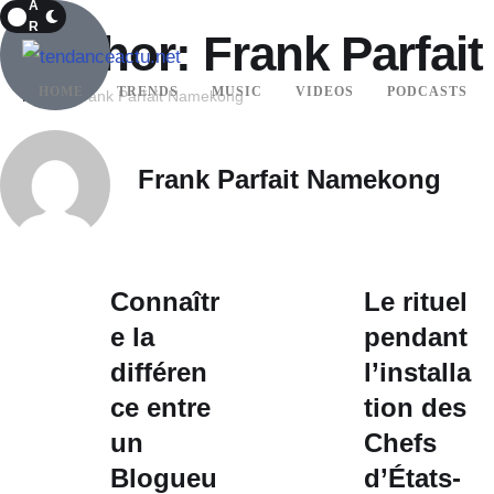
A
R
Author:
Frank Parfai
K
HOME
TRENDS
MUSIC
VIDEOS
PODCASTS
Home
Frank Parfait Namekong
Frank Parfait Namekong
Connaîtr
Le rituel
e la
pendant
différen
l’installa
ce entre
tion des
un
Chefs
Blogueu
d’États-