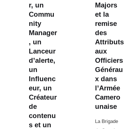
r, un
Majors
Commu
et la
nity
remise
Manager
des
, un
Attributs
Lanceur
aux
d’alerte,
Officiers
un
Générau
Influenc
x dans
eur, un
l’Armée
Créateur
Camero
de
unaise
contenu
La Brigade
s et un