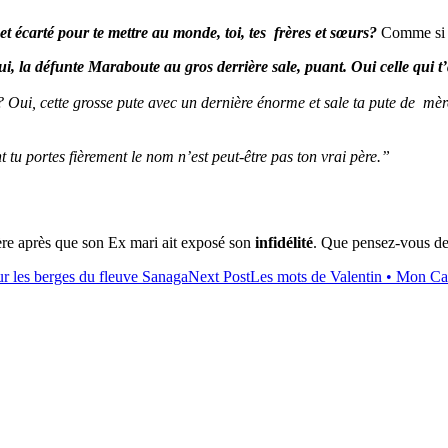
 et écarté pour te mettre au monde, toi, tes frères et sœurs?
Comme si c
i, la
défunte Maraboute au gros derrière sale, puant. Oui celle qui t’
 Oui, cette grosse pute avec un dernière énorme et sale ta pute de mèr
t tu portes fièrement le nom n’est peut-être pas ton vrai père.”
ère après que son Ex mari ait exposé son
infidélité
. Que pensez-vous de 
sur les berges du fleuve Sanaga
Next Post
Les mots de Valentin • Mon Ca