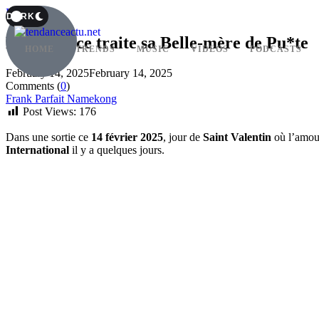
Blog
T
DARK
Lady Ponce traite sa Belle-mère de Pu*te
HOME
TRENDS
MUSIC
VIDEOS
PODCASTS
February 14, 2025
February 14, 2025
Comments (
0
)
Frank Parfait Namekong
Post Views:
176
Dans une sortie ce
14 février 2025
, jour de
Saint Valentin
où l’amour 
International
il y a quelques jours.