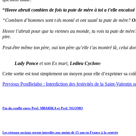
“
Heeee abruti combien de fois ta pute de mère à toi a t’elle encaissé
“Combien d’hommes sont t-ils monté et ont sauté ta pute de mère?
Ou
Heeee l’abruti pour que tu viennes au monde, tu vois ta pute de mère?
pire.
Peut-être même ton père, oui ton père qu’elle t’as montré là, celui don
Lady Ponce
et son Ex mari,
Ledieu Cyclon
e
Cette sortie est tout simplement un moyen pour elle d’exprimer sa col
Previous Post
Belabo : Interdiction des festivités de la Saint-Valentin 
Fin du conflit entre Prof. MBARIKA et Prof. NGOMO
Les réseaux sociaux seront interdits aux moins de 15 ans en France à la rentrée