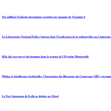
Des millions d’enfants deviennent aveugles par manque de Vitamine A
Le Laboratoire National Polio s’impose dans l’éradication de la poliomyélite au Cameroun
Rôle des garçons et des hommes dans la gestion de l’Hygiène Menstruelle
Médias et Intelligence Artificielle: l’Association des Blogueurs du Cameroun (ABC) récomp
Le Port Autonome de Kribi se déploie au Tchad