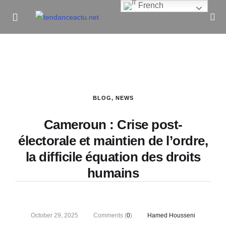
French
Informe Pour Bâtir / Inform To Build
BLOG
,
NEWS
Cameroun : Crise post-
électorale et maintien de l’ordre,
la difficile équation des droits
humains
October 29, 2025
Comments (
0
)
Hamed Housseni