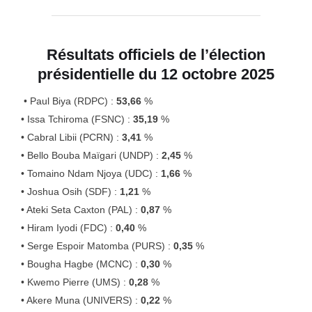
Résultats officiels de l’élection
présidentielle du 12 octobre 2025
• Paul Biya (RDPC) :
53,66
%
• Issa Tchiroma (FSNC) :
35,19
%
• Cabral Libii (PCRN) :
3,41
%
• Bello Bouba Maïgari (UNDP) :
2,45
%
• Tomaino Ndam Njoya (UDC) :
1,66
%
• Joshua Osih (SDF) :
1,21
%
• Ateki Seta Caxton (PAL) :
0,87
%
• Hiram Iyodi (FDC) :
0,40
%
• Serge Espoir Matomba (PURS) :
0,35
%
• Bougha Hagbe (MCNC) :
0,30
%
• Kwemo Pierre (UMS) :
0,28
%
• Akere Muna (UNIVERS) :
0,22
%