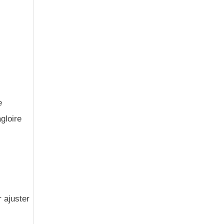
e
gloire
r ajuster