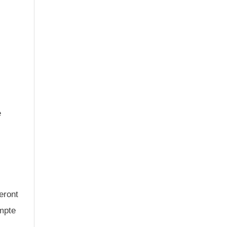
e
eront
ompte