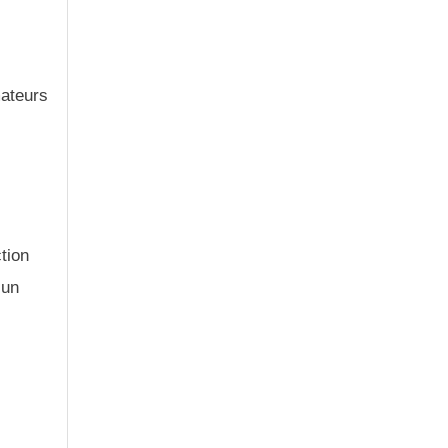
mateurs
tion
 un