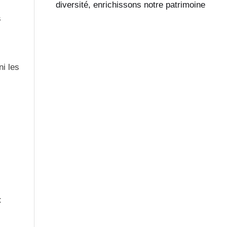
diversité, enrichissons notre patrimoine
s
i les
t