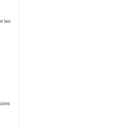
t les
sions