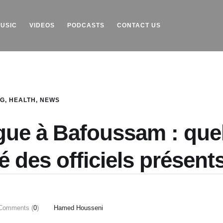
Informe Pour Bâtir / Inform To Build
USIC
VIDEOS
PODCASTS
CONTACT US
OG
,
HEALTH
,
NEWS
gue à Bafoussam : que
é des officiels présent
Comments (
0
)
Hamed Housseni