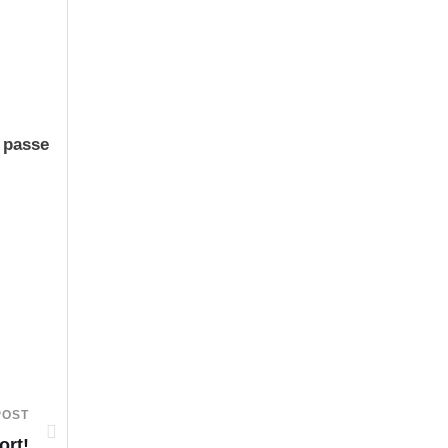
n passe
POST
ort!