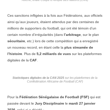
Affiche, finale Coupe d’Afrique des Nations (CAN)
Ces sanctions infligées à la fois aux Fédérations, aux officiels
ainsi qu’aux joueurs, étaient attendus par des centaines de
millions de supporters du football, qui ont été témoin d’un
certain nombre d’irrégularités (dans
l’arbitrage
, sur le plan
sécuritaire
, etc.) lors de cette compétition qui a enregistré
un nouveau record, en étant celle la
plus streamée de
l’histoire
. Plus de
5,2 milliards de vues
sur les plateformes
digitales de la
CAF
.
Statistiques digitales de la CAN 2025
sur les plateformes de la
Confédération Africaine de Football (CAF)
Pour la
Fédération Sénégalaise de Football (FSF)
qui est
passée devant le
Jury Disciplinaire
le
mardi 27 janvier
2026
, celui-ci a décidé :