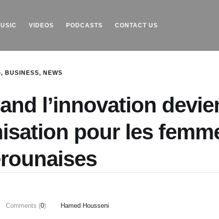
USIC
VIDEOS
PODCASTS
CONTACT US
G
,
BUSINESS
,
NEWS
nd l’innovation devie
misation pour les femm
rounaises
Comments (
0
)
Hamed Housseni