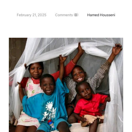
February 21, 2025
Comments (
0
)
Hamed Housseni